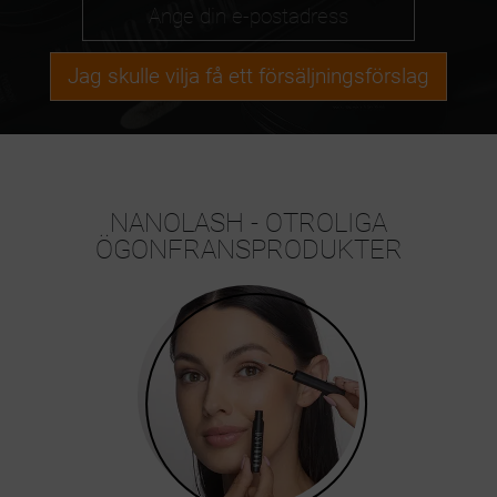
Jag skulle vilja få ett försäljningsförslag
NANOLASH - OTROLIGA
ÖGONFRANSPRODUKTER