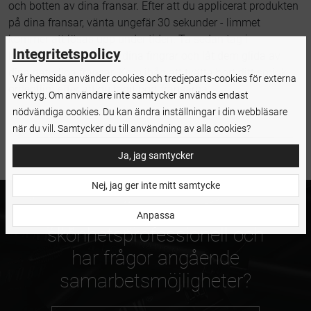
och botten av dina fransar. Efter att du applicerat produkten
på dina fransar, vänta ungefär 30 sekunder - limmet
kommer att lösas upp under tiden. Ta sedan tag i
Integritetspolicy
lösögonfransarna med dina fingrar och låt dem glida av
dina naturliga fransar. Kom ihåg att tvätta bort ditt smink
Vår hemsida använder cookies och tredjeparts-cookies för externa
ordentligt efter att du tagit bort fransarna.
verktyg. Om användare inte samtycker används endast
nödvändiga cookies. Du kan ändra inställningar i din webbläsare
när du vill. Samtycker du till användning av alla cookies?
Ja, jag samtycker
Nej, jag ger inte mitt samtycke
Är du en
Anpassa
skönhetsprofessionell och
har frågor angående
samarbetsmöjligheter?