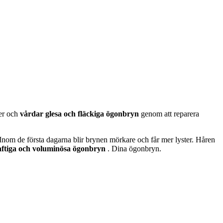
ser och
vårdar glesa och fläckiga ögonbryn
genom att reparera
nom de första dagarna blir brynen mörkare och får mer lyster. Håren
raftiga och voluminösa ögonbryn
. Dina ögonbryn.