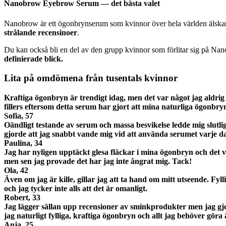
Nanobrow Eyebrow Serum — det bästa valet
Nanobrow är ett ögonbrynserum som kvinnor över hela världen älskar.
strålande recensinoer
.
Du kan också bli en del av den grupp kvinnor som förlitar sig på N
definierade blick
.
Lita på omdömena från
tusentals kvinnor
Kraftiga ögonbryn är trendigt idag, men det var något jag aldri
fillers eftersom detta serum har gjort att mina naturliga ögonbry
Sofia, 57
Oändligt testande av serum och massa besvikelse ledde mig slutli
gjorde att jag snabbt vande mig vid att använda serumet varje 
Paulina, 34
Jag har nyligen upptäckt glesa fläckar i mina ögonbryn och det 
men sen jag provade det har jag inte ångrat mig. Tack!
Ola, 42
Även om jag är kille, gillar jag att ta hand om mitt utseende. F
och jag tycker inte alls att det är omanligt.
Robert, 33
Jag lägger sällan upp recensioner av sminkprodukter men jag g
jag naturligt fylliga, kraftiga ögonbryn och allt jag behöver göra 
Anja, 25