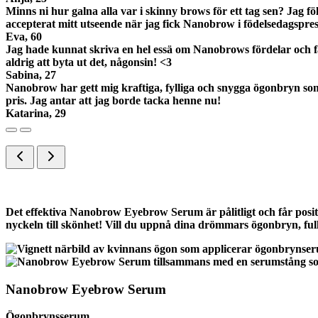
Minns ni hur galna alla var i skinny brows för ett tag sen? Jag 
accepterat mitt utseende när jag fick Nanobrow i födelsedagspres
Eva, 60
Jag hade kunnat skriva en hel essä om Nanobrows fördelar och fa
aldrig att byta ut det, någonsin! <3
Sabina, 27
Nanobrow har gett mig kraftiga, fylliga och snygga ögonbryn som
pris. Jag antar att jag borde tacka henne nu!
Katarina, 29
Det effektiva Nanobrow Eyebrow Serum är pålitligt och får posit
nyckeln till skönhet! Vill du uppnå dina drömmars ögonbryn, fu
Nanobrow Eyebrow Serum
Ögonbrynsserum