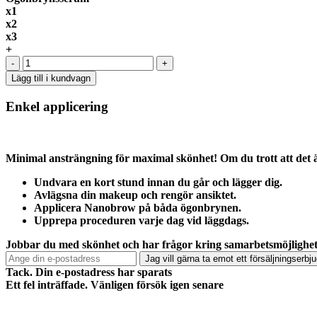
x1
x2
x3
+
-
+
Lägg till i kundvagn
Enkel
applicering
Minimal ansträngning för maximal skönhet! Om du trott att det 
Undvara en kort stund innan du går och lägger dig.
Avlägsna din makeup och rengör ansiktet.
Applicera Nanobrow på båda ögonbrynen.
Upprepa proceduren varje dag vid läggdags.
Jobbar du med skönhet och har frågor kring samarbetsmöjlighe
Jag vill gärna ta emot ett försäljningserb
Tack. Din e-postadress har sparats
Ett fel inträffade. Vänligen försök igen senare