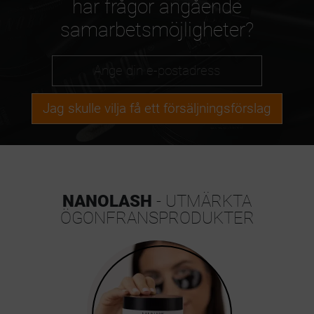
har frågor angående
samarbetsmöjligheter?
Jag skulle vilja få ett försäljningsförslag
NANOLASH
- UTMÄRKTA
ÖGONFRANSPRODUKTER