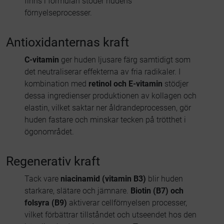
finns i formulan stöder hudens
förnyelseprocesser.
Antioxidanternas kraft
C-vitamin
ger huden ljusare färg samtidigt som
det neutraliserar effekterna av fria radikaler. I
kombination med
retinol och E-vitamin
stödjer
dessa ingredienser produktionen av kollagen och
elastin, vilket saktar ner åldrandeprocessen, gör
huden fastare och minskar tecken på trötthet i
ögonområdet.
Regenerativ kraft
Tack vare
niacinamid (vitamin B3)
blir huden
starkare, slätare och jämnare.
Biotin (B7) och
folsyra (B9)
aktiverar cellförnyelsen processer,
vilket förbättrar tillståndet och utseendet hos den