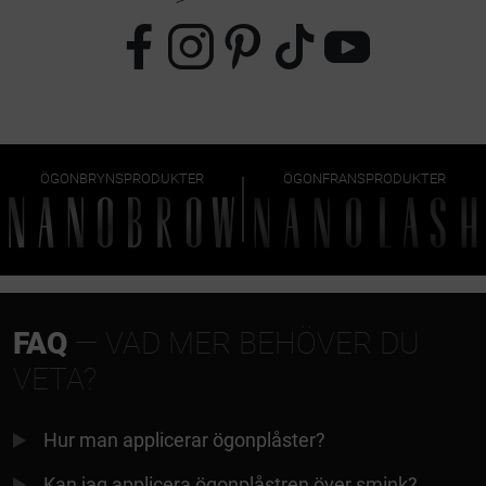
ÖGONBRYNSPRODUKTER
ÖGONFRANSPRODUKTER
FAQ
— VAD MER BEHÖVER DU
VETA?
Hur man applicerar ögonplåster?
Kan jag applicera ögonplåstren över smink?