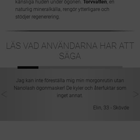
känsliga huden under ögonen.
Torvvatten
, en
naturlig mineralkälla, rengör ytterligare och
stödjer regenerering.
LÄS VAD ANVÄNDARNA HAR ATT
SÄGA
Jag kan inte föreställa mig min morgonrutin utan
Nanolash ögonmasker! De kyler och återfuktar som
inget annat.
rås
Elin, 33 - Skövde