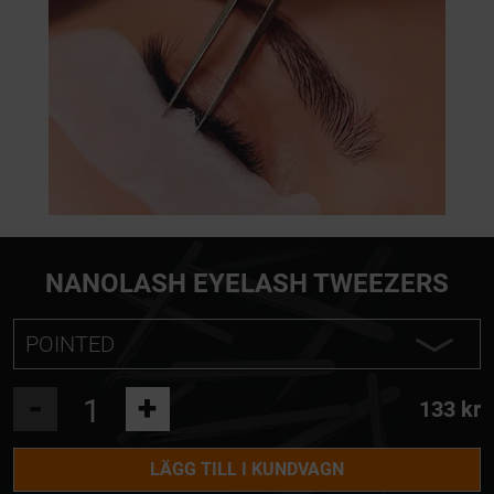
NANOLASH EYELASH TWEEZERS
POINTED
POINTED
-
+
133 kr
L SHAPE
LÄGG TILL I KUNDVAGN
CURVED