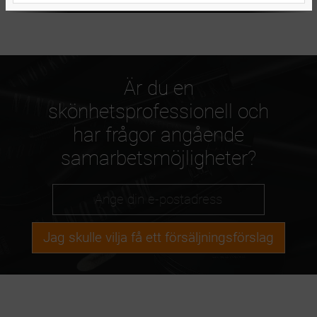
Är du en
skönhetsprofessionell och
har frågor angående
samarbetsmöjligheter?
Jag skulle vilja få ett försäljningsförslag